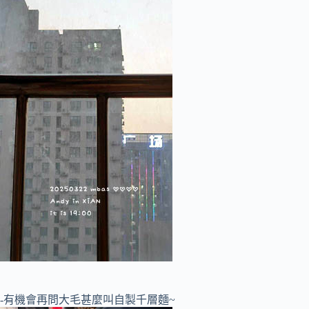
-有機會再問大毛甚麼叫自製千層麵~