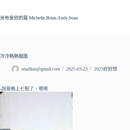
跳
至
主
米布安欣的窩 Michelle.Brian.Andy.Sean
要
內
容
冷冷熱熱雨雨
smalllan@gmail.com
2025-03-23
2025好好想
-說是晚上七點了，嗯嗯