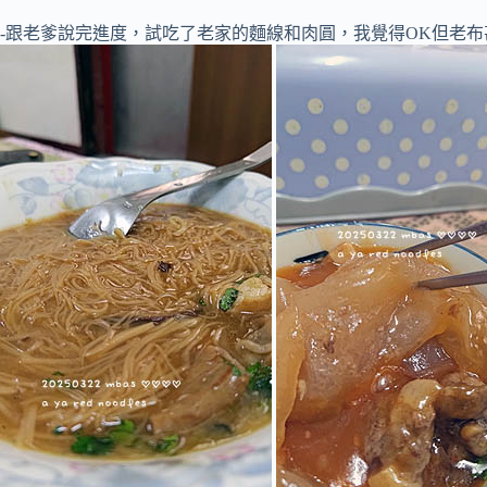
-跟老爹說完進度，試吃了老家的麵線和肉圓，我覺得OK但老