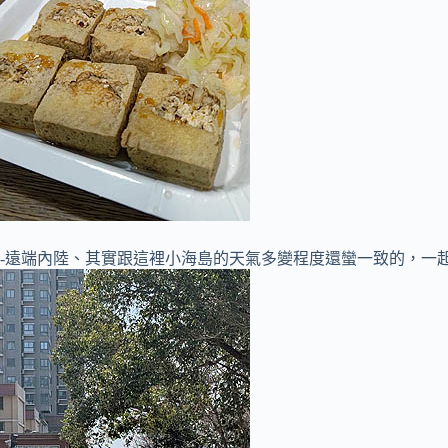
-遠端內陸、其實跟這裡小海島的天氣多變程度還蠻一致的，一