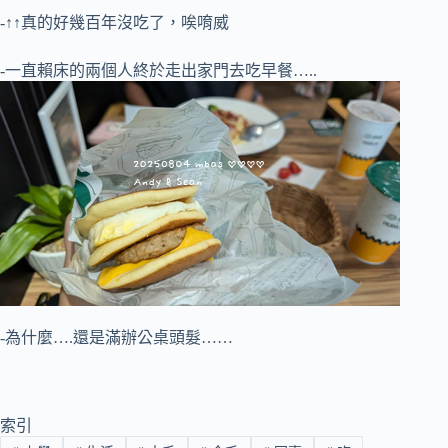
-↑↑真的好幾百年沒吃了，唉唷威
-一直賴床的兩個人終於走出家門去吃早餐…..
-為什麼….還是滿辦公桌頭髮……
索引