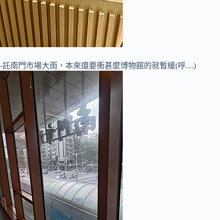
-託南門市場大雨，本來還要衝甚麼博物館的就暫緩(呼…)