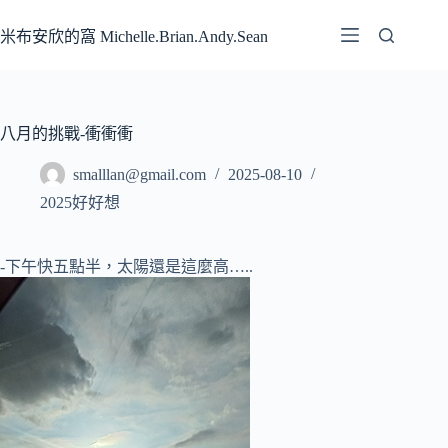
跳
至
米布安欣的窩 Michelle.Brian.Andy.Sean
主
要
內
容
八月的挑戰-衝衝衝
smalllan@gmail.com
2025-08-10
2025好好想
-下午快五點半，太陽還是這麼高…..