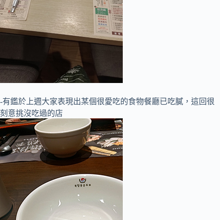
-有鑑於上週大家表現出某個很愛吃的食物餐廳已吃膩，這回很
刻意挑沒吃過的店