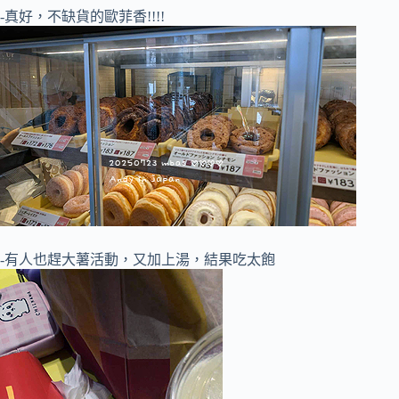
-真好，不缺貨的歐菲香!!!!
-有人也趕大薯活動，又加上湯，結果吃太飽