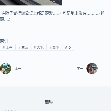
-這陣子覺得辦公桌上都是頭髮…..，可是地上沒有……….(抓
頭….)
索引
#
上學
#
生活
#
大毛
#
金毛
#
吃
上一
下一
關聯