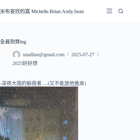
跳
至
米布安欣的窩 Michelle.Brian.Andy.Sean
主
要
內
容
全員到齊ing
smalllan@gmail.com
2025-07-27
2025好好想
-深夜大雨的躲雨者….(又不能放他進來)