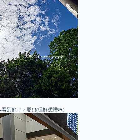
-看到他了，耶!!!(但好想睡唷)