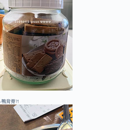
-鴨背脊?!