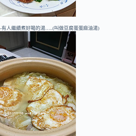
-有人繼續煮好喝的湯…..(叫做豆腐蛋蛋麻油湯)