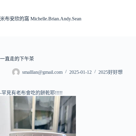
跳
至
主
米布安欣的窩 Michelle.Brian.Andy.Sean
要
內
容
一直走的下午茶
smalllan@gmail.com
2025-01-12
2025好好想
-罕見有老布會吃的餅乾耶!!!!!